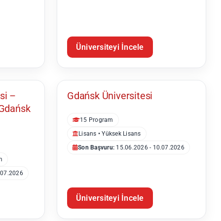
Üniversiteyi İncele
Gdańsk
si –
Gdańsk Üniversitesi
 Gdańsk
15 Program
Lisans • Yüksek Lisans
Son Başvuru:
15.06.2026 - 10.07.2026
m
.07.2026
Üniversiteyi İncele