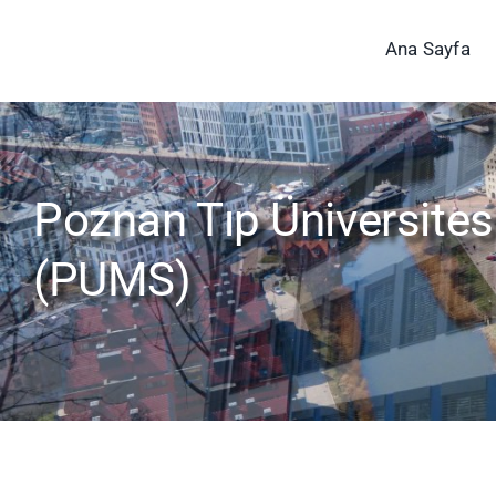
Skip
to
Ana Sayfa
content
Poznan Tıp Üniversites
(PUMS)