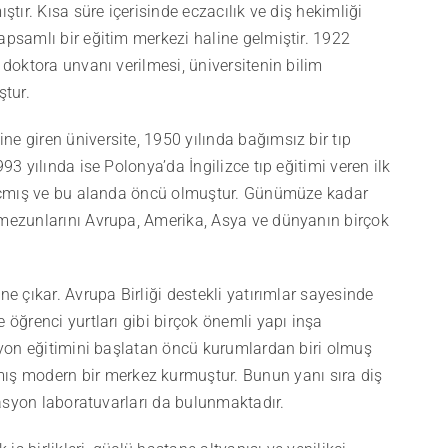
ştır. Kısa süre içerisinde eczacılık ve diş hekimliği
apsamlı bir eğitim merkezi haline gelmiştir. 1922
 doktora unvanı verilmesi, üniversitenin bilim
tur.
e giren üniversite, 1950 yılında bağımsız bir tıp
93 yılında ise Polonya’da İngilizce tıp eğitimi veren ilk
ı açmış ve bu alanda öncü olmuştur. Günümüze kadar
 mezunlarını Avrupa, Amerika, Asya ve dünyanın birçok
ne çıkar. Avrupa Birliği destekli yatırımlar sayesinde
 öğrenci yurtları gibi birçok önemli yapı inşa
asyon eğitimini başlatan öncü kurumlardan biri olmuş
ş modern bir merkez kurmuştur. Bunun yanı sıra diş
ülasyon laboratuvarları da bulunmaktadır.