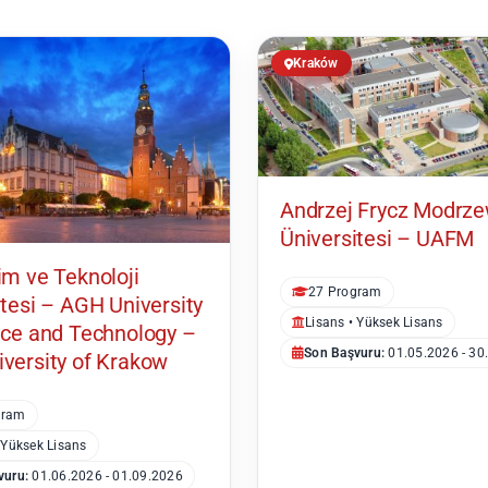
Kraków
Andrzej Frycz Modrze
Üniversitesi – UAFM
im ve Teknoloji
27 Program
itesi – AGH University
Lisans • Yüksek Lisans
nce and Technology –
Son Başvuru:
01.05.2026 - 30
versity of Krakow
gram
 Yüksek Lisans
vuru:
01.06.2026 - 01.09.2026