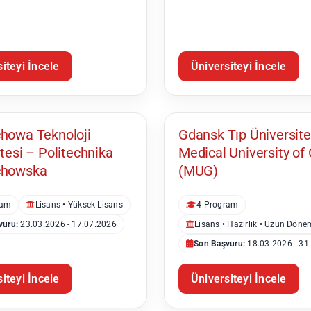
iteyi İncele
Üniversiteyi İncele
Gdańsk
howa Teknoloji
Gdansk Tıp Üniversite
tesi – Politechnika
Medical University of
chowska
(MUG)
ram
Lisans • Yüksek Lisans
4 Program
vuru:
23.03.2026 - 17.07.2026
Lisans • Hazırlık • Uzun Döne
Son Başvuru:
18.03.2026 - 31
iteyi İncele
Üniversiteyi İncele