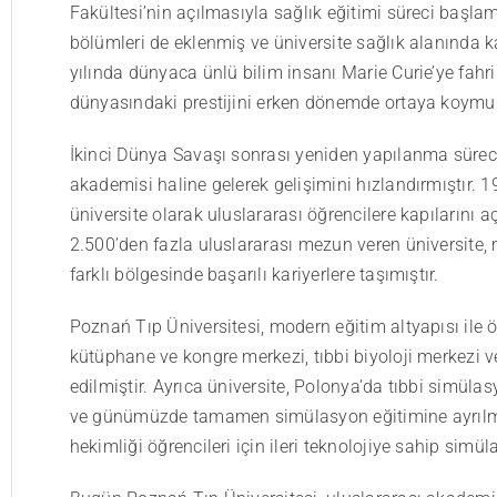
Fakültesi’nin açılmasıyla sağlık eğitimi süreci başlamı
bölümleri de eklenmiş ve üniversite sağlık alanında k
yılında dünyaca ünlü bilim insanı Marie Curie’ye fahri
dünyasındaki prestijini erken dönemde ortaya koymuş
İkinci Dünya Savaşı sonrası yeniden yapılanma sürecin
akademisi haline gelerek gelişimini hızlandırmıştır. 19
üniversite olarak uluslararası öğrencilere kapıların
2.500’den fazla uluslararası mezun veren üniversite,
farklı bölgesinde başarılı kariyerlere taşımıştır.
Poznań Tıp Üniversitesi, modern eğitim altyapısı ile ö
kütüphane ve kongre merkezi, tıbbi biyoloji merkezi ve
edilmiştir. Ayrıca üniversite, Polonya’da tıbbi simül
ve günümüzde tamamen simülasyon eğitimine ayrılmı
hekimliği öğrencileri için ileri teknolojiye sahip sim