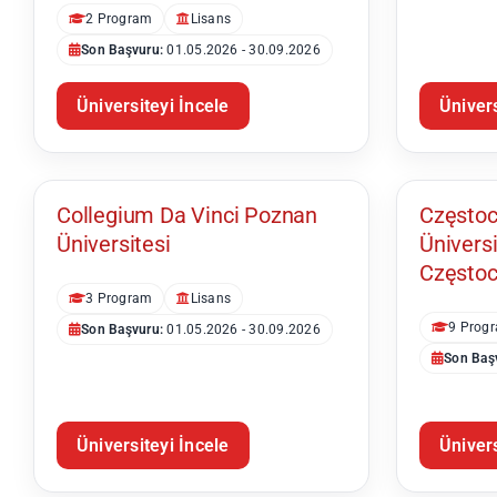
2 Program
Lisans
Son Başvuru:
01.05.2026 - 30.09.2026
Üniversiteyi İncele
Ünivers
Poznań
Collegium Da Vinci Poznan
Częstoc
Üniversitesi
Üniversi
Często
3 Program
Lisans
9 Prog
Son Başvuru:
01.05.2026 - 30.09.2026
Son Baş
Üniversiteyi İncele
Ünivers