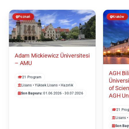
Poznań
Kraków
Adam Mickiewicz Üniversitesi
– AMU
AGH Bil
21 Program
Ünivers
Lisans • Yüksek Lisans • Hazırlık
of Scie
Son Başvuru:
01.06.2026 - 30.07.2026
AGH Uni
21 Pro
Lisans •
Son Baş