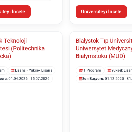
iteyi İncele
Üniversiteyi İncele
Białystok
k Teknoloji
Białystok Tıp Üniversi
tesi (Politechnika
Uniwersytet Medyczn
ocka)
Białymstoku (MUD)
ram
Lisans • Yüksek Lisans
1 Program
Yüksek Lisa
vuru:
01.04.2026 - 15.07.2026
Son Başvuru:
01.12.2025 - 31