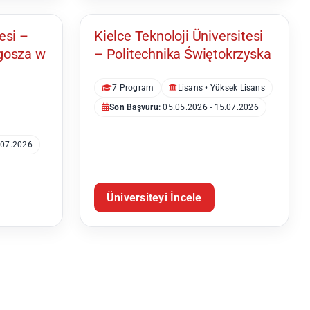
Kielce
esi –
Kielce Teknoloji Üniversitesi
gosza w
– Politechnika Świętokrzyska
7 Program
Lisans • Yüksek Lisans
Son Başvuru:
05.05.2026 - 15.07.2026
.07.2026
Üniversiteyi İncele