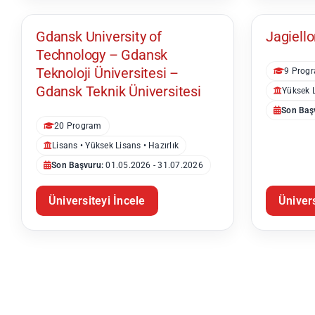
Gdańsk
Kraków
Gdansk University of
Jagiello
Technology – Gdansk
Teknoloji Üniversitesi –
9 Prog
Gdansk Teknik Üniversitesi
Yüksek 
Son Baş
20 Program
Lisans • Yüksek Lisans • Hazırlık
Son Başvuru:
01.05.2026 - 31.07.2026
Üniversiteyi İncele
Ünivers