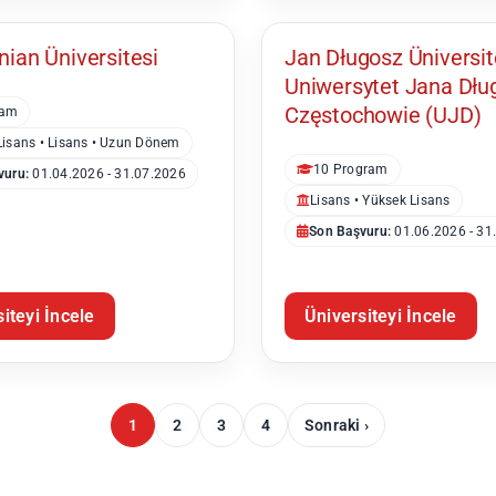
nian Üniversitesi
Jan Długosz Üniversit
Uniwersytet Jana Dłu
Częstochowie (UJD)
ram
Lisans • Lisans • Uzun Dönem
10 Program
vuru:
01.04.2026 - 31.07.2026
Lisans • Yüksek Lisans
Son Başvuru:
01.06.2026 - 31
iteyi İncele
Üniversiteyi İncele
1
2
3
4
Sonraki ›