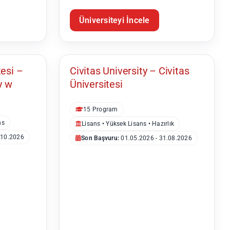
Üniversiteyi İncele
Varşova
tesi –
Civitas University – Civitas
y w
Üniversitesi
15 Program
ns
Lisans • Yüksek Lisans • Hazırlık
.10.2026
Son Başvuru:
01.05.2026 - 31.08.2026