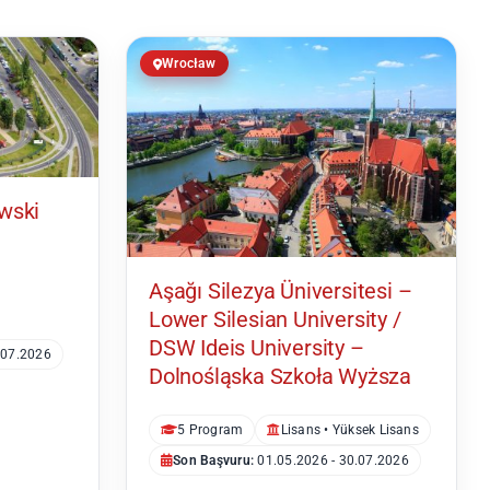
Wrocław
wski
Aşağı Silezya Üniversitesi –
Lower Silesian University /
DSW Ideis University –
.07.2026
Dolnośląska Szkoła Wyższa
5 Program
Lisans • Yüksek Lisans
Son Başvuru:
01.05.2026 - 30.07.2026